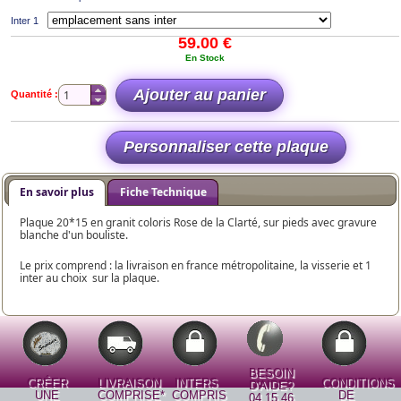
Inter 1
59.00 €
En Stock
Quantité :
En savoir plus
Fiche Technique
Plaque 20*15 en granit coloris Rose de la Clarté, sur pieds avec gravure
blanche d'un bouliste.
Le prix comprend : la livraison en france métropolitaine, la visserie et 1
inter au choix sur la plaque.
BESOIN
CRÉER
LIVRAISON
INTERS
CONDITIONS
D'AIDE?
UNE
COMPRISE*
COMPRIS
DE
04 15 46