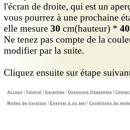
l'écran de droite, qui est un ape
vous pourrez à une prochaine étap
DroiteVerticale
Livre Découpé
Carré
elle mesure
30
cm(hauteur) *
40
Ne tenez pas compte de la couleu
modifier par la suite.
Ovale Entier ...
Ovale Vertica...
Rond entier c...
Cliquez ensuite sur étape suivan
Accueil
Tutoriel
Garanties
Questions fréquentes
Contac
Parchemin P03...
Arrondi Haut ...
C10 poli
Modes de livraison
Envoyer à un ami
Conditions de vent
C12 Poli
C13 Eclaté
Plaque F14 ch...