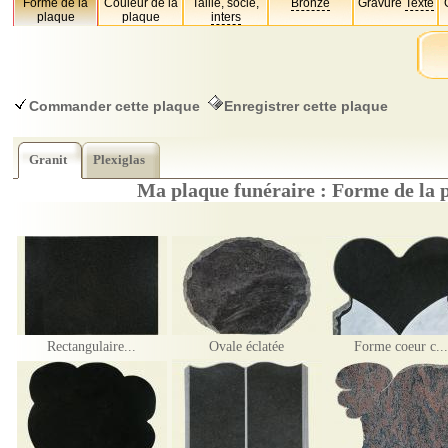
Forme de la
Couleur de la
Taille, socle,
Bronze
Gravure
Texte
plaque
plaque
inters
Commander cette plaque
Enregistrer cette plaque
Granit
Plexiglas
Ma plaque funéraire : Forme de la p
Rectangulaire...
Ovale éclatée
Forme coeur c...