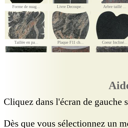
Forme de nuag...
Livre Decoupe...
Arbre taillé ...
Taillée en pa...
Plaque F11 ch...
Coeur Incliné...
Demi-Eclaté
Parchemin dépoli
Eclatée toute...
Aide
Cliquez dans l'écran de gauche s
Livre Dépoli
Parchemin dépoli
Livre dépoli
Dès que vous sélectionnez un mod